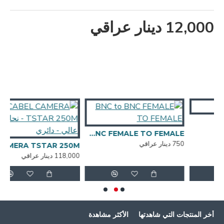
12,000 دينار عراقي
BNC to BNC FEMALE TO FEMALE
750 دينار عراقي
CABEL CAMERA TSTAR 250M - نح
118,000 دينار عراقي
أخر المنتجات التي شاهدتها
الأكثر مشاهدة