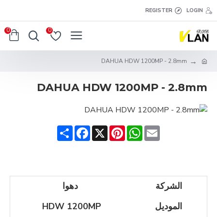
REGISTER
LOGIN
0
0
DAHUA HDW 1200MP - 2.8mm
DAHUA HDW 1200MP - 2.8mm
Share
Facebook
Pinterest
X
WhatsApp
Email
الشركة
دهوا
الموديل
HDW 1200MP