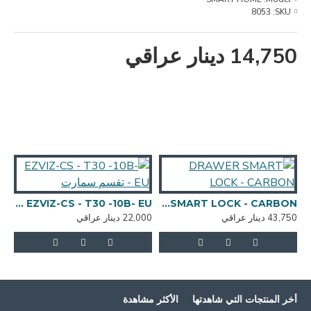
8053
SKU:
14,750 دينار عراقي
DRAWER SMART LOCK - CARBON
EZVIZ-CS - T30 -10B- EU - تقسم سمارت
43,750 دينار عراقي
22,000 دينار عراقي
,000
أخر المنتجات التي شاهدتها
الأكثر مشاهدة