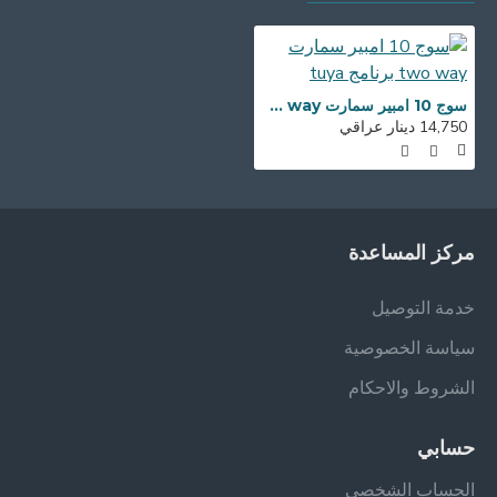
سوج 10 امبير سمارت two way برنامج tuya
14,750 دينار عراقي
مركز المساعدة
خدمة التوصيل
سياسة الخصوصية
الشروط والاحكام
حسابي
الحساب الشخصي