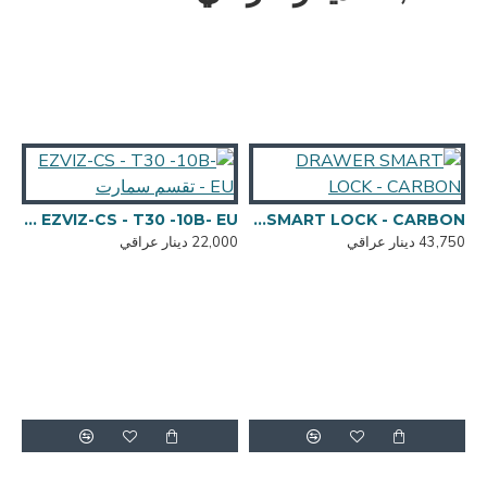
DRAWER SMART LOCK - CARBON
EZVIZ-CS - T30 -10B- EU - تقسم سمارت
43,750 دينار عراقي
22,000 دينار عراقي
,000