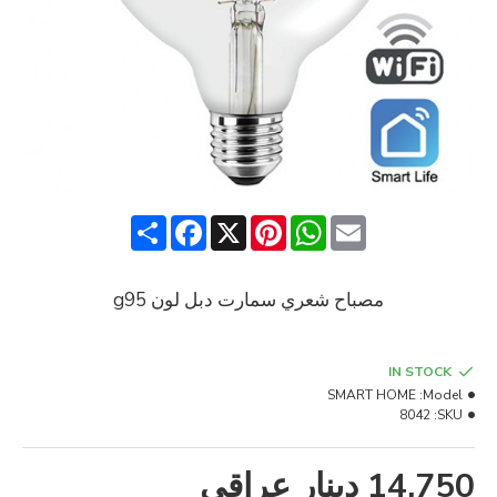
Share
Facebook
Pinterest
X
WhatsApp
Email
مصباح شعري سمارت دبل لون g95
IN STOCK
SMART HOME
Model:
8042
SKU:
14,750 دينار عراقي