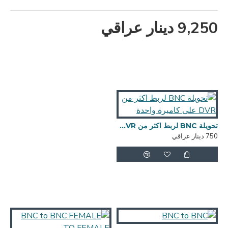
9,250 دينار عراقي
تحويلة BNC لربط اكثر من DVR على كاميرة واحدة
750 دينار عراقي