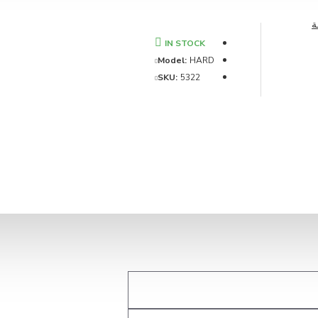
ة
IN STOCK
Model:
HARD
SKU:
5322