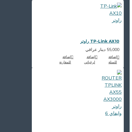
TP-Link AX10 راوتر
55,000 دينار عراقي
اضافة
إضافة
اضافة
للسلة
لرغباتي
للمقارنة