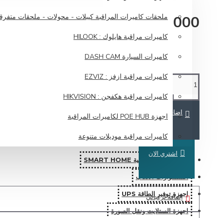
ملحقات كاميرات المراقبة كيبلات - محولات - ملحقات متفرق
136,000 دينار عراقي
كاميرات مراقبة هايلوك : HILOOK
كاميرات السيارة DASH CAM
كاميرات مراقبة ازفز : EZVIZ
كاميرات مراقبة هكفجن : HIKVISION
اضافة للسلة
اجهزة POE HUB لكاميرات المراقبة
كاميرات مراقبة موديلات متنوعة
اشتري الان
انظمة المنازل الذكية SMART HOME
اكسسوارات الالعاب
اجهزة توفير الطاقة UPS
إضافة لرغباتي
اجهزة الستلايت ونقل الصورة