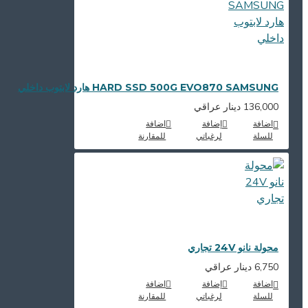
HARD SSD 500G EVO870 SAMSUNG هارد لابتوب داخلي
136,000 دينار عراقي
اضافة
إضافة
اضافة
للسلة
لرغباتي
للمقارنة
محولة نانو 24V تجاري
6,750 دينار عراقي
اضافة
إضافة
اضافة
للسلة
لرغباتي
للمقارنة