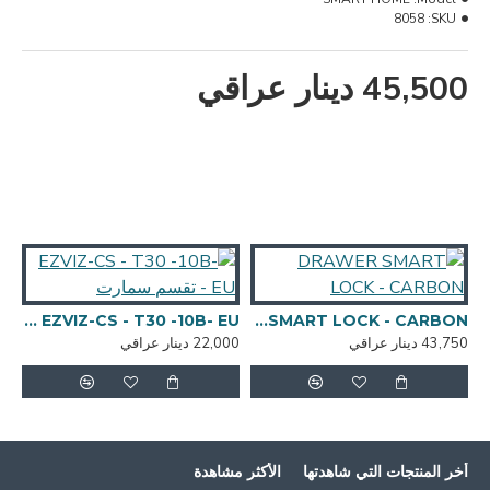
8058
SKU:
45,500 دينار عراقي
DRAWER SMART LOCK - CARBON
EZVIZ-CS - T30 -10B- EU - تقسم سمارت
43,750 دينار عراقي
22,000 دينار عراقي
,000
أخر المنتجات التي شاهدتها
الأكثر مشاهدة