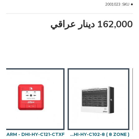
2001023
SKU:
162,000 دينار عراقي
DAHUA DH-P3D-3F-PV-WIF ( PTZ - DUAL CAMER
DAHUA FIRE ALARM - DHI-HY-C102-8 ( 8 ZONE ) جهاز الانذار الرئيسي
DAHUA FIRE ALARM - DHI-HY-C121-CTXF - كاسرة - دكمة اطلاق الانذار