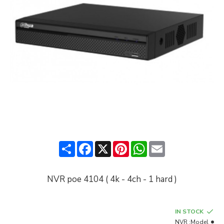
Share
Facebook
Pinterest
X
WhatsApp
Email
NVR poe 4104 ( 4k - 4ch - 1 hard )
IN STOCK
NVR
Model: