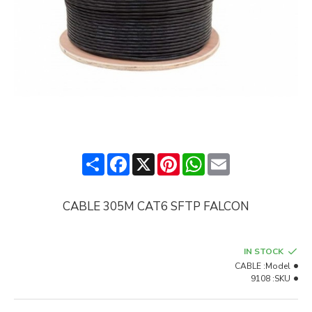
Share
Facebook
Pinterest
X
WhatsApp
Email
CABLE 305M CAT6 SFTP FALCON
IN STOCK
CABLE
Model:
9108
SKU: