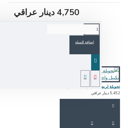
4,750 دينار عراقي
اضافة للسلة
تحويلة لربط كامرتين ip بكيبل واحد - انجكتر
5,4 دينار عراقي