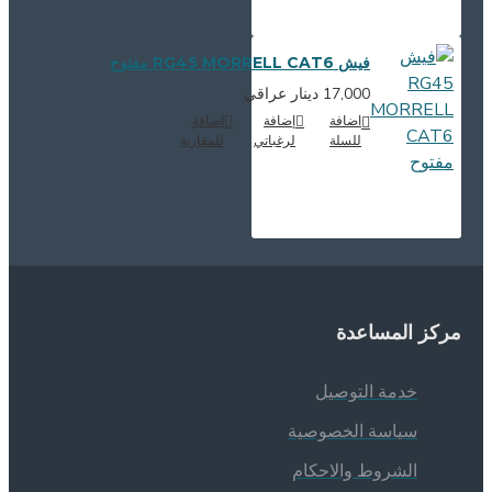
فيش RG45 MORRELL CAT6 مفتوح
17,000 دينار عراقي
اضافة
إضافة
اضافة
للسلة
لرغباتي
للمقارنة
ركز المساعدة
خدمة التوصيل
سياسة الخصوصية
الشروط والاحكام