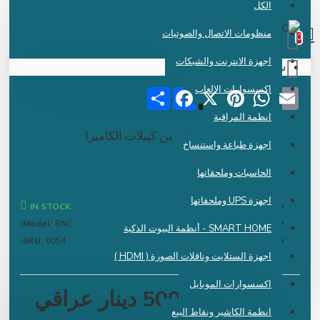
الكل
 دينار عراقي
منظومات الاتصال والصوتيات
اجهزة الانترنت والشبكات
سلة الشراء فارغة !
اكسسوارات الالعاب
Share
Facebook
Pinterest
X
WhatsApp
Emai
انظمة المراقبة
توصالة فحل بين كيبلات الكاميرا
اجهزة طباعة واستنساخ
الحاسبات وملحقاتها
اجهزة UPS وملحقاتها
IN STOCK
Model:
BNC
SMART HOME - أنظمة البيوت الذكية
SKU:
6054
اجهزة الستلايت وناقلات الصورة ( HDMI )
اكسسوارات الموبايل
500 دينار عراقي
انظمة الكاشير ونقاط البيع