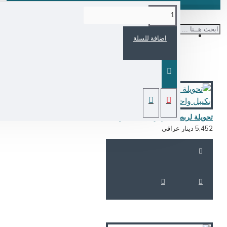
اضافة للسلة
تحويلة لربط كامرتين ip بكيبل واحد - انجكتر
5,4 دينار عراقي