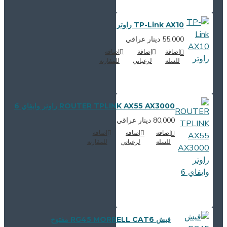
TP-Link AX10 راوتر
55,000 دينار عراقي
اضافة
إضافة
اضافة
للسلة
لرغباتي
للمقارنة
ROUTER TPLINK AX55 AX3000 راوتر وايفاي 6
80,000 دينار عراقي
اضافة
إضافة
اضافة
للسلة
لرغباتي
للمقارنة
فيش RG45 MORRELL CAT6 مفتوح