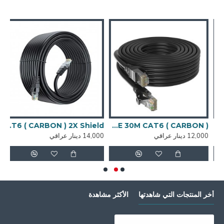
C كيبل ايثرنت
CABLE 30M CAT6 ( CARBON )
CABLE 30M CAT6 ( CARBON ) 2X Shield
12,000 دينار عراقي
14,000 دينار عراقي
1,000
أخر المنتجات التي شاهدتها
الأكثر مشاهدة