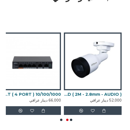
DAHUA HUB POE 4006-4GT ( 4 PORT ) 10/100/1000
IPC-HFW1239S1-A-LED ( 2M - 2.8mm - AUDIO )
52,000 دينار عراقي
66,000 دينار عراقي
,000