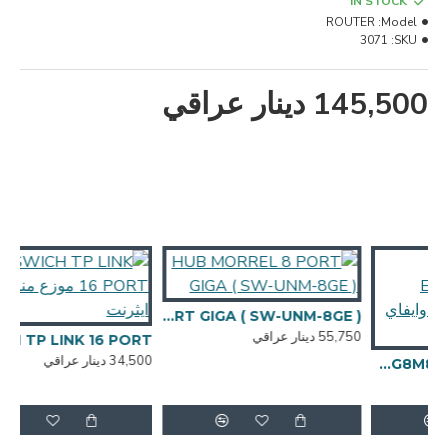
IN STOCK
ROUTER
Model:
3071
SKU:
145,500 دينار عراقي
HUB MORREL 8 PORT GIGA ( SW-UNM-8GE )
55,750 دينار عراقي
CH TP LINK 16 PORT
34,500 دينار عراقي
HUAWEI - EG8M8041X6G04 - WIFI6 - راوتر ضوئي وايفاي 6