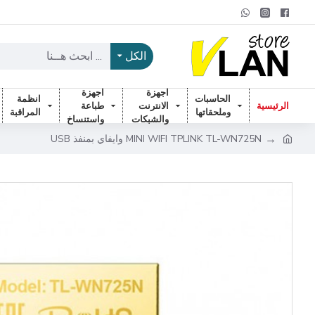
الكل
اجهزة
اجهزة
الحاسبات
انظمة
الرئيسية
الانترنت
طباعة
وملحقاتها
المراقبة
والشبكات
واستنساخ
MINI WIFI TPLINK TL-WN725N وايفاي بمنفذ USB