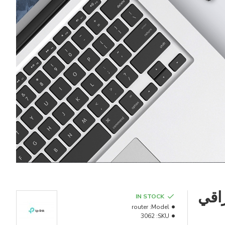
IN STOCK
router
Model:
3062
SKU: