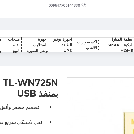
009647700444330
انظمة المنازل
اجهزة توفير
اجهزة
منتجات
م
اكسسوارات
الذكية SMART
الطاقة
الستلايت
نقاط
ا
الالعاب
HOME
UPS
ونقل الصورة
البيع
و
بمنفذ USB