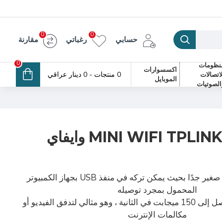
0
0
حسابي
رغباتي
مقارنة
0
نظومات
اكسسوارات
0 منتجات - 0 دينار عراقي
لاتصالات
الموبايل
الصوتيات
MINI WIFI TPLINK TL-WN725N وايفاي
تصميم مصغر وأنيق صغير جدًا بحيث يمكن تركه في منفذ USB بجهاز الكمبيوتر
المحمول بمجرد توصيله
نقل لاسلكي سريع يصل إلى 150 ميجابت في الثانية ، وهو مثالي لتدفق الفيديو أو
مكالمات الإنترنت