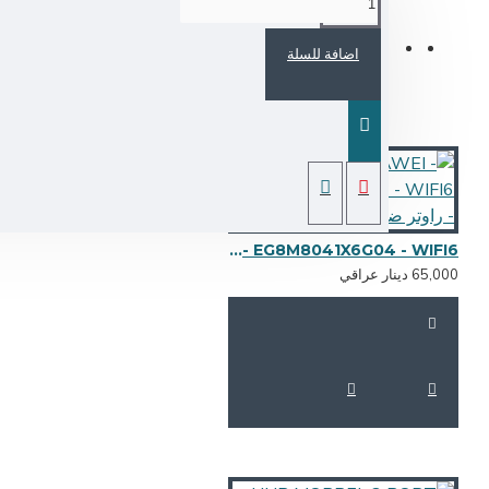
اضافة للسلة
HUAWEI - EG8M8041X6G04 - WIFI6 - راوتر ضوئي وايفاي 6
65,0 دينار عراقي