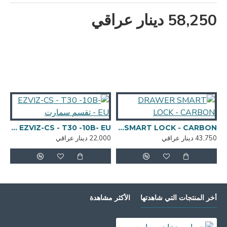
58,250 دينار عراقي
DRAWER SMART LOCK - CARBON
EZVIZ-CS - T30 -10B- EU - تقسم سمارت
43,750 دينار عراقي
22,000 دينار عراقي
,000
أخر المنتجات التي شاهدتها
الأكثر مشاهدة