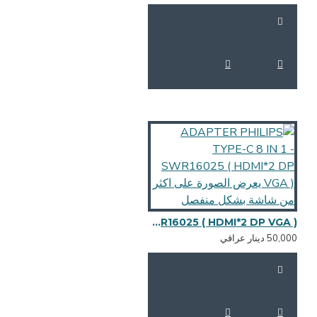
ADAPTER PHILIPS TYPE-C 8 IN 1 - SWR16025 ( HDMI*2 DP VGA ) يعرض الصورة على اكثر من شاشة بشكل منفصل
50,0 دينار عراقي