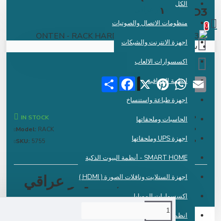
الكل
 دينار عراقي
) - UHD
منظومات الاتصال والصوتيات
اجهزة الانترنت والشبكات
سلة الشراء فارغة !
اكسسوارات الالعاب
Share
Facebook
Pinterest
X
WhatsApp
Emai
انظمة المراقبة
اجهزة طباعة واستنساخ
IN STOCK
الحاسبات وملحقاتها
Model:
RACK
اجهزة UPS وملحقاتها
SKU:
5755
SMART HOME - أنظمة البيوت الذكية
24,000 دينار عراقي
اجهزة الستلايت وناقلات الصورة ( HDMI )
اكسسوارات الموبايل
انظمة الكاشير ونقاط البيع