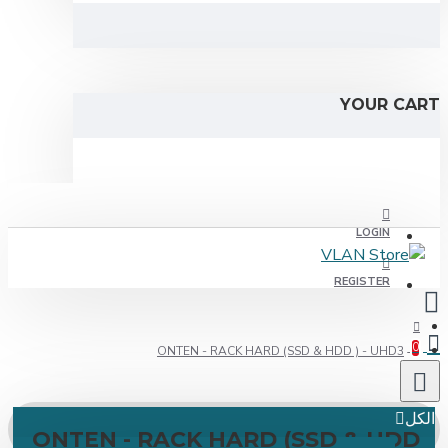
YOUR C
LOGIN
REGISTER
ONTEN - RACK HARD (SSD & HDD ) - UHD3
ل
ONTEN - RACK HARD (SSD & HD