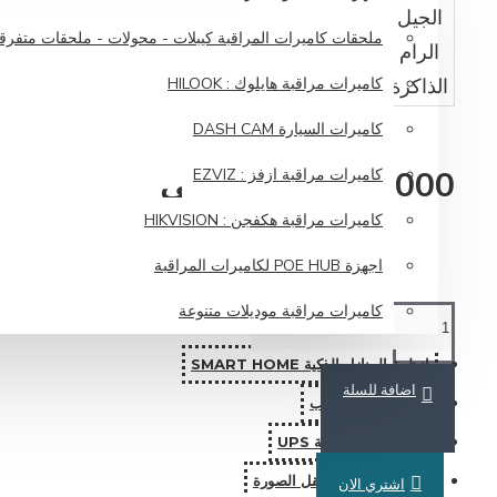
الجيل
الجيل السابع
ملحقات كاميرات المراقبة كيبلات - محولات - ملحقات متفرق
الرام
16G
الذاكرة
512G SSD
كاميرات مراقبة هايلوك : HILOOK
كاميرات السيارة DASH CAM
600,000 دينار عراقي
كاميرات مراقبة ازفز : EZVIZ
كاميرات مراقبة هكفجن : HIKVISION
اجهزة POE HUB لكاميرات المراقبة
كاميرات مراقبة موديلات متنوعة
انظمة المنازل الذكية SMART HOME
اضافة للسلة
اكسسوارات الالعاب
اجهزة توفير الطاقة UPS
اجهزة الستلايت ونقل الصورة
اشتري الان