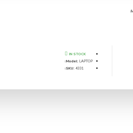
ة
IN STOCK
Model:
LAPTOP
SKU:
4331