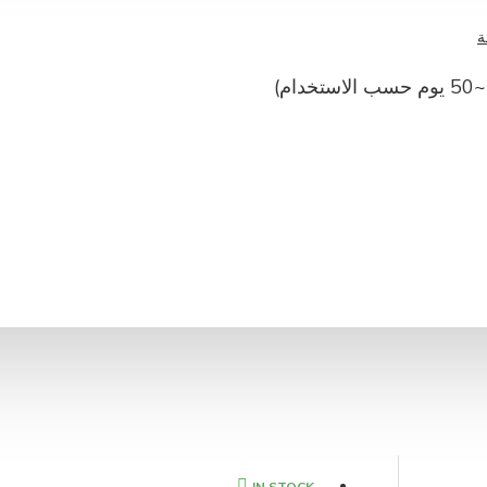
ة
ام)
IN STOCK