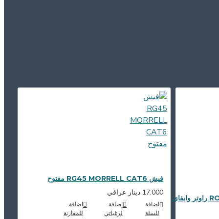
فيش RG45 MORRELL CAT6 مفتوح
17,000 دينار عراقي
ي 6
اضافة
إضافة
اضافة
للسلة
لرغباتي
للمقارنة