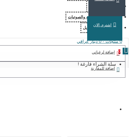
منتجات نقاط البيع
منظومات الاتصالات والصوتيات
اشتري الان
اكسسوارات الموبايل
0 منتجات - 0 دينار عراقي
0
إضافة لرغباتي
سلة الشراء فارغة !
اضافة للمقارنة