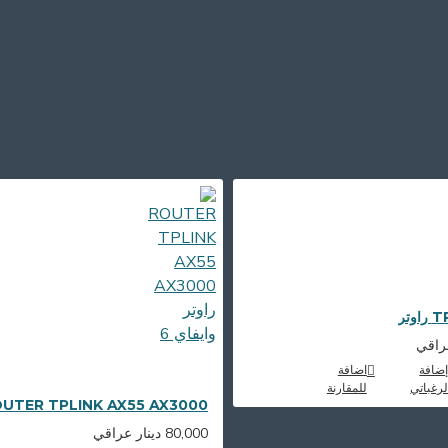
تر
ضافة
اضافة
رغباتي
للمقارنة
ROUTER TPLINK AX55 AX3000 راوتر وايفا
80,000 دينار عراقي