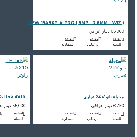
HFW 1549XP-A-PRO ( 5MP - 3.6MM - WIZ )
65,000 دينار عراقي
اضافة
إضافة
اضافة
للسلة
لرغباتي
للمقارنة
محولة نانو 24V تجاري
TP-Link AX10 راو
6,750 دينار عراقي
55,000 دينار عراقي
اضافة
إضافة
اضافة
اضافة
إ
للسلة
لرغباتي
للمقارنة
للسلة
ل