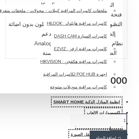
الدقة
5 ميكا
ملحقات كاميرات المراقبة كيبلات - محولات - ملحقات متفرق
فتحة العدسة
3.6
التصوير اليلي
WizColor
كاميرات مراقبة هايلوك : HILOOK
تصوير ملون بدون اضائة
الصوت
تدعم
كاميرات السيارة DASH CAM
نظام التشغيل
Analog cvi
كاميرات مراقبة ازفز : EZVIZ
الضمان
سنة
كاميرات مراقبة هكفجن : HIKVISION
اجهزة POE HUB لكاميرات المراقبة
65,000 دينار عراقي
كاميرات مراقبة موديلات متنوعة
انظمة المنازل الذكية SMART HOME
اكسسوارات الالعاب
اجهزة توفير الطاقة UPS
اجهزة الستلايت ونقل الصورة
اضافة للسلة