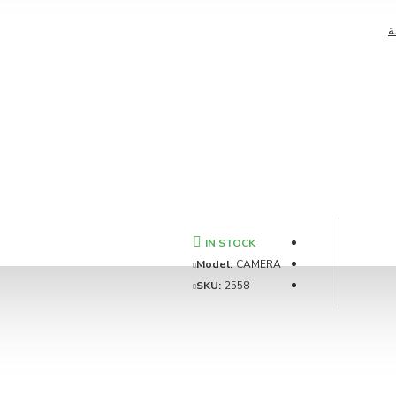
ة
IN STOCK
Model:
CAMERA
SKU:
2558