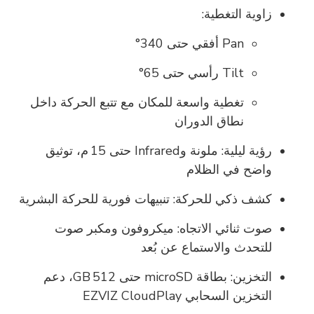
زاوية التغطية:
Pan أفقي حتى 340°
Tilt رأسي حتى 65°
تغطية واسعة للمكان مع تتبع الحركة داخل
نطاق الدوران
رؤية ليلية:
ملونة وInfrared حتى 15 م، توثيق
واضح في الظلام
كشف ذكي للحركة:
تنبيهات فورية للحركة البشرية
صوت ثنائي الاتجاه:
ميكروفون ومكبر صوت
للتحدث والاستماع عن بُعد
التخزين:
بطاقة microSD حتى 512 GB، دعم
التخزين السحابي EZVIZ CloudPlay