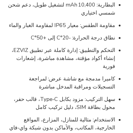
البطارية:
10,400 mAh لتشغيل طويل، دعم شحن
شمسي اختياري
مقاومة الطقس:
معيار IP65 لمقاومة الغبار والماء
نطاق درجة الحرارة:
‑20°C إلى +50°C
التحكم والتطبيق:
إدارة كاملة عبر تطبيق EZVIZ،
إنشاء أكواد مؤقتة، مشاهدة مباشرة، إشعارات
فورية
كاميرا مدمجة مع شاشة عرض:
لمراجعة
التسجيلات ومراقبة المدخل مباشرة
سهل التركيب:
مزود بكابل Type‑C، قالب حفر،
محول بطاقة SIM، دليل تركيب كامل
الاستخدام:
مثالية للمنازل، المزارع، المواقع
الخارجية، المكاتب، والأماكن بدون شبكة واي‑فاي