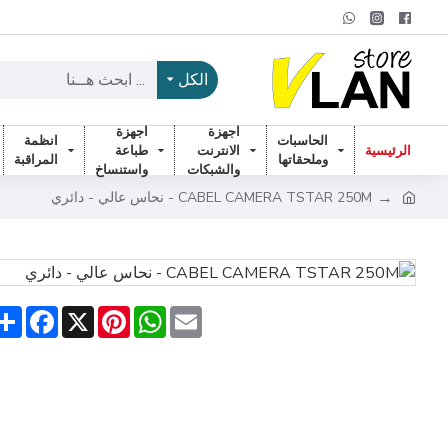
الكل
اجهزة
اجهزة
الحاسبات
انظمة
الرئيسية
الانترنت
طباعة
وملحقاتها
المراقبة
والشبكات
واستنساخ
CABEL CAMERA TSTAR 250M - نحاس عالي - دائري
are
acebook
Pinterest
X
WhatsApp
Email