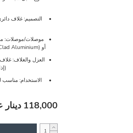
التصميم: غلاف
دائري (d
أو CCA (Copper‑Clad Aluminium) — هذا يضمن جودة أفضل وتوصيل أعلى
العزل والغلاف: غلاف
(إذ
الاستخدام: مناسب ل
118,000 دينار عراقي