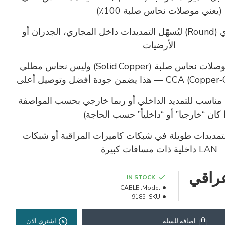
(يعني موصلات نحاس صلبة 100٪)
Roun)
ليُسهّل التمديدات داخل المجاري، الجدران أو
الأرضيات
موصلات/موصلات: موصلات نحاس صلبة (Solid Copper) وليس نحاس مطلي
 مناسب للتمديد الداخلي أو ربما خارجي بحسب المواصفة
ا كان “خارجيا” أو “داخلياً” حسب الحاجة)
تمديدات طويلة في شبكات كاميرات المراقبة أو شبكات
LAN داخلية ذات مسافات كبيرة
IN STOCK
CABLE
Model:
9185
SKU:
اضافة للسلة
اشتري الان