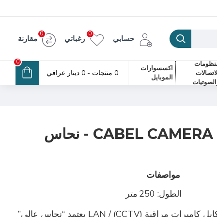
0
0
حسابي
رغباتي
مقارنة
0
نظومات
اكسسوارات
0 منتجات - 0 دينار عراقي
لاتصالات
الموبايل
الصوتيات
CABEL CAMERA TSTAR 250M - نحاس
مواصفات
الطول:
250 متر
النوع: كابل شبكة أو كابل كاميرات مراقبة (CCTV) / LAN يعتمد “نحاس عالي”