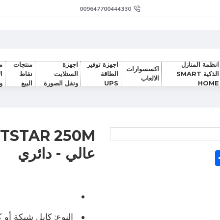
009647700444330
انظمة المنازل
اجهزة توفير
اجهزة
منتجات
م
اكسسوارات
الذكية SMART
الطاقة
الستلايت
نقاط
ا
الالعاب
HOME
UPS
ونقل الصورة
البيع
و
عالي - دائري
Sh
F