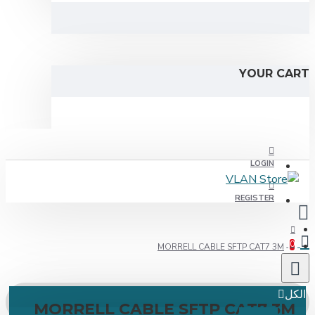
YOUR C
LOGIN
REGISTER
MORRELL CABLE SFTP CAT7 3M
ل
MORRELL CABLE SFTP CAT7 3