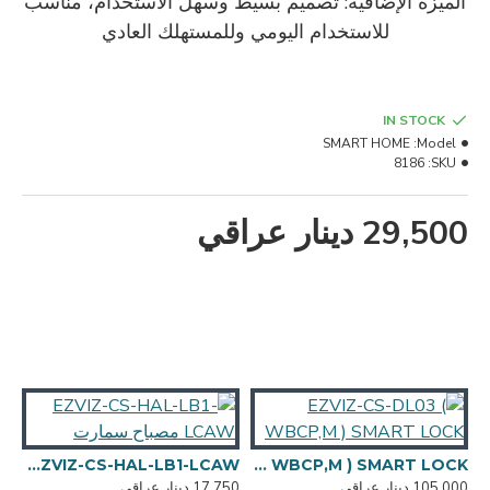
الميزة الإضافية: تصميم بسيط وسهل الاستخدام، مناسب
للاستخدام اليومي وللمستهلك العادي
IN STOCK
SMART HOME
Model:
8186
SKU:
29,500 دينار عراقي
EZVIZ-CS -  - تقسم سمارت
EZVIZ-CS-DL03 ( WBCP,M ) SMART LOCK
EZVIZ-CS-HAL-LB1-LCAW مصباح سمارت
105,000 دينار عراقي
17,750 دينار عراقي
5,000