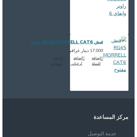
فيش RG45 MORRELL CAT6 مفتوح
17,000 دينار عراقي
اضافة
إضافة
اضافة
للسلة
لرغباتي
للمقارنة
ركز المساعدة
خدمة التوصيل