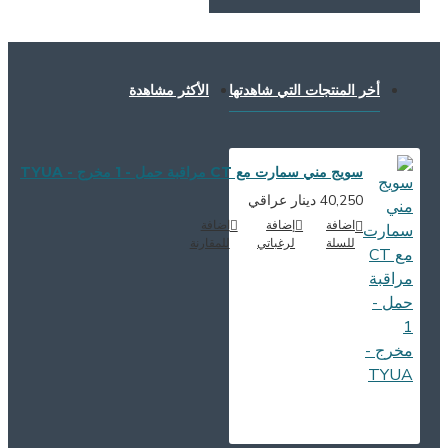
أخر المنتجات التي شاهدتها
الأكثر مشاهدة
سويج مني سمارت مع CT مراقبة حمل - 1 مخرج - TYUA
40,250 دينار عراقي
اضافة
إضافة
اضافة
للسلة
لرغباتي
للمقارنة