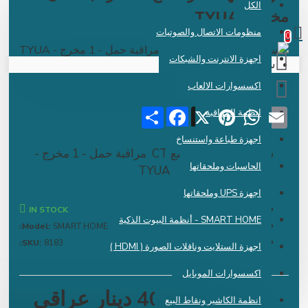
الكل
 دينار عراقي
خرج - TYUA
منظومات الاتصال والصوتيات
اجهزة الانترنت والشبكات
سلة الشراء فارغة !
اكسسوارات الالعاب
Share
Facebook
Pinterest
X
WhatsApp
Emai
انظمة المراقبة
اجهزة طباعة واستنساخ
سويج مني سمارت مع CT مراقبة حمل - 1 مخرج -
الحاسبات وملحقاتها
TYUA
اجهزة UPS وملحقاتها
IN STOCK
SMART HOME - أنظمة البيوت الذكية
Model:
SMART HOME
SKU:
8183
اجهزة الستلايت وناقلات الصورة ( HDMI )
اكسسوارات الموبايل
40,250 دينار عراقي
انظمة الكاشير ونقاط البيع