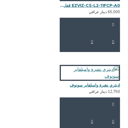
EZVIZ-CS-L2-11FCP-A0 قفل باب ذكي
65,0 دينار عراقي
دبتري نشرة وامبلفاير سونوف
12,7 دينار عراقي