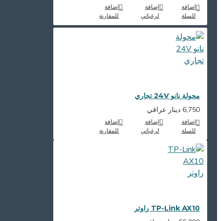
اضافة
إضافة
اضافة
للسلة
لرغباتي
للمقارنة
محولة نانو 24V تجاري
6,750 دينار عراقي
اضافة
إضافة
اضافة
للسلة
لرغباتي
للمقارنة
TP-Link AX10 راوتر