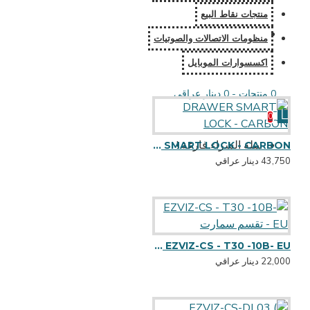
منتجات نقاط البيع
منظومات الاتصالات والصوتيات
اكسسوارات الموبايل
0 منتجات - 0 دينار عراقي
0
سلة الشراء فارغة !
DRAWER SMART LOCK - CARBON
43,750 دينار عراقي
EZVIZ-CS - T30 -10B- EU - تقسم سمارت
22,000 دينار عراقي