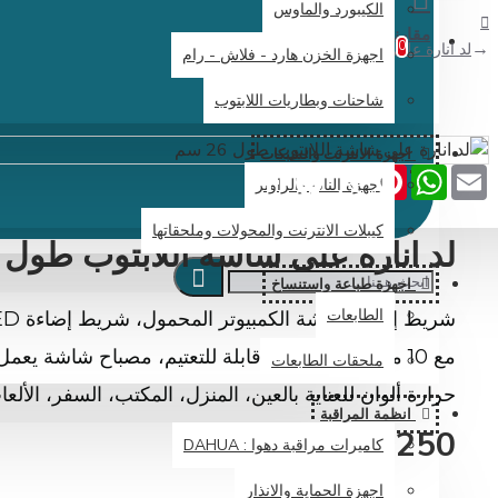
الكيبورد والماوس
مقارنة
0
لد انارة على شاشة اللابتوب طول 26 سم
اجهزة الخزن هارد - فلاش - رام
شاحنات وبطاريات اللابتوب
اجهزة الانترنت والشبكات
Share
Facebook
Pinterest
X
WhatsApp
Email
اجهزة النانو والراوتر
كيبلات الانترنت والمحولات وملحقاتها
لد انارة على شاشة اللابتوب طول 26 سم
اجهزة طباعة واستنساخ
الطابعات
ملحقات الطابعات
حرارة ألوان للعناية بالعين، المنزل، المكتب، السفر، الألع
انظمة المراقبة
14,250 دينار عراقي
كاميرات مراقبة دهوا : DAHUA
اجهزة الحماية والانذار