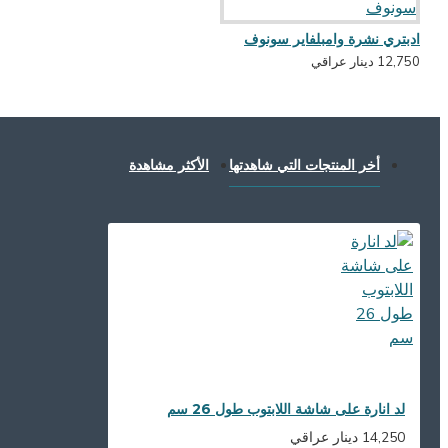
ادبتري نشرة وامبلفاير سونوف
12,750 دينار عراقي
أخر المنتجات التي شاهدتها
الأكثر مشاهدة
لد انارة على شاشة اللابتوب طول 26 سم
14,250 دينار عراقي