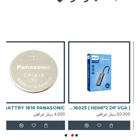
ADAPTER PHILIPS TYPE-C 8 IN 1 - SWR16025 ( HDMI*2 DP VGA ) يعرض الصورة على اكثر من شاشة بشكل منفصل
BATTRY 1616 PANASONIC
IC
50,000 دينار عراقي
4,000 دينار عراقي
4,000