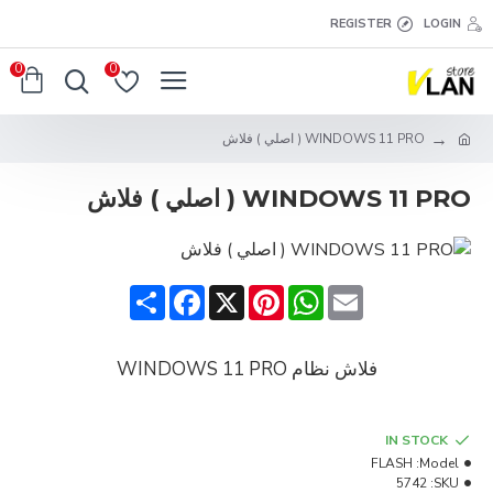
REGISTER
LOGIN
0
0
WINDOWS 11 PRO ( اصلي ) فلاش
WINDOWS 11 PRO ( اصلي ) فلاش
Share
Facebook
Pinterest
X
WhatsApp
Email
فلاش نظام WINDOWS 11 PRO
IN STOCK
FLASH
Model:
5742
SKU: