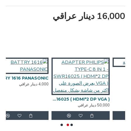
16,000 دينار عراقي
BATTRY 1616 PANASONIC
4,000 دينار عراقي
ADAPTER PHILIPS TYPE-C 8 IN 1 - SWR16025 ( HDMI*2 DP VGA ) يعرض الصورة على اكثر من شاشة بشكل منفصل
50,000 دينار عراقي