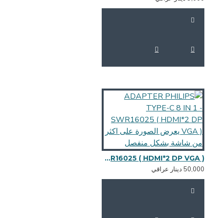
ADAPTER PHILIPS TYPE-C 8 IN 1 - SWR16025 ( HDMI*2 DP VGA ) يعرض الصورة على اكثر من شاشة بشكل منفصل
50,0 دينار عراقي