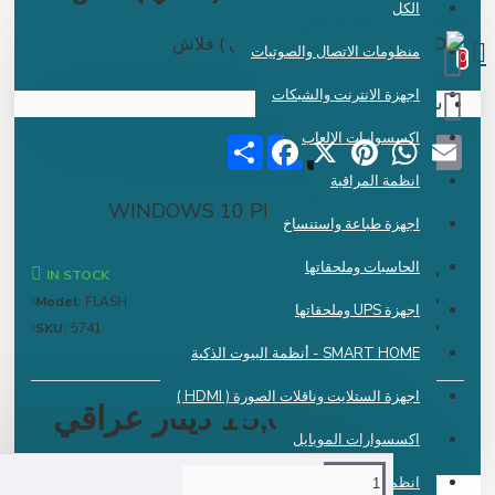
الكل
 دينار عراقي
منظومات الاتصال والصوتيات
اجهزة الانترنت والشبكات
سلة الشراء فارغة !
اكسسوارات الالعاب
Share
Facebook
Pinterest
X
WhatsApp
Emai
انظمة المراقبة
فلاش نظام WINDOWS 10 PRO
اجهزة طباعة واستنساخ
الحاسبات وملحقاتها
IN STOCK
Model:
FLASH
اجهزة UPS وملحقاتها
SKU:
5741
SMART HOME - أنظمة البيوت الذكية
اجهزة الستلايت وناقلات الصورة ( HDMI )
15,000 دينار عراقي
اكسسوارات الموبايل
انظمة الكاشير ونقاط البيع