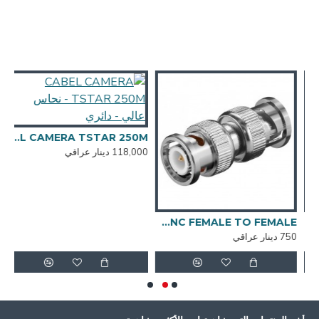
6,000
CABEL CAMERA TSTAR 250M - نحاس عالي - دائري
118,000 دينار عراقي
BNC to BNC FEMALE TO FEMALE
750 دينار عراقي