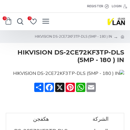
REGISTER
LOGIN
0
0
HIKVISION DS-2CE72KF3TP-DLS (5MP - 180 ) IN
HIKVISION DS-2CE72KF3TP-DLS
(5MP - 180 ) IN
Share
Facebook
Pinterest
X
WhatsApp
Email
الشركة
هكفجن