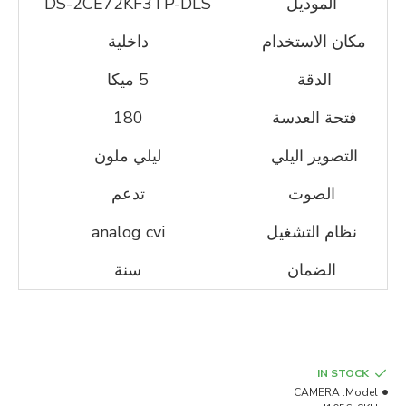
الموديل
DS-2CE72KF3TP-DLS
مكان الاستخدام
داخلية
الدقة
5 ميكا
فتحة العدسة
180
التصوير اليلي
ليلي ملون
الصوت
تدعم
نظام التشغيل
analog cvi
الضمان
سنة
IN STOCK
CAMERA
Model: