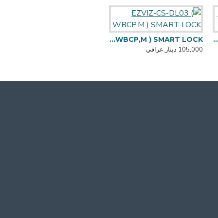
EZVIZ-CS - T30 -1 - تقسم سمارت
EZVIZ-CS-DL03 ( WBCP,M ) SMART LOCK
EZVIZ-CS-HAL-LB1-LCAW مصباح سمارت
105,000 دينار عراقي
17,750 دينار عراقي