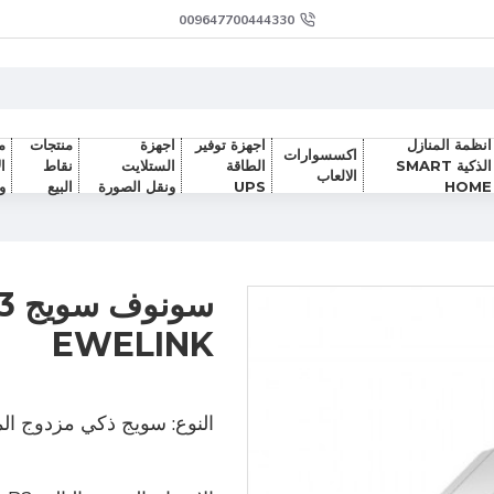
009647700444330
انظمة المنازل
اجهزة توفير
اجهزة
منتجات
م
اكسسوارات
الذكية SMART
الطاقة
الستلايت
نقاط
ا
الالعاب
HOME
UPS
ونقل الصورة
البيع
و
EWELINK
النوع:
سويج ذكي مزدوج المخرج (tput