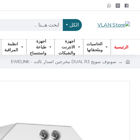
الكل
اجهزة
اجهزة
الحاسبات
انظمة
الرئيسية
الانترنت
طباعة
وملحقاتها
المراقبة
والشبكات
واستنساخ
سونوف سويج DUAL R3 مخرجين اصدار ثالث - EWELINK