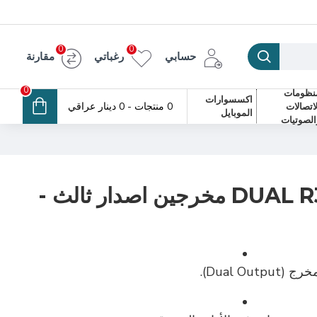
0
0
حسابي
رغباتي
مقارنة
0
نظومات
اكسسوارات
0 منتجات - 0 دينار عراقي
لاتصالات
الموبايل
الصوتيات
سونوف سويج DUAL R3 مخرجين اصدار ثالث -
Dual Ou)
.