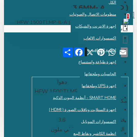
الكل
 دينار عراقي
3.6MM- AUDIO 
منظومات الاتصال والصوتيات
اجهزة الانترنت والشبكات
سلة الشراء فارغة !
اكسسوارات الالعاب
Share
Facebook
Pinterest
X
WhatsApp
Emai
انظمة المراقبة
اجهزة طباعة واستنساخ
الحاسبات وملحقاتها
الشركة
دهوا
اجهزة UPS وملحقاتها
الموديل
HFW 1500TLMP-IL-A
SMART HOME - أنظمة البيوت الذكية
مكان الاستخدام
خارجية
الدقة
5 ميكا
اجهزة الستلايت وناقلات الصورة ( HDMI )
فتحة العدسة
3.6
اكسسوارات الموبايل
التصوير اليلي
ليلي ملون
انظمة الكاشير ونقاط البيع