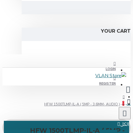
YOUR C
LOGIN
REGISTER
HFW 1500TLMP-IL-A ( 5MP - 3.6MM- AUDIO )
ل
HFW 1500TLMP-IL-A ( 5MP 