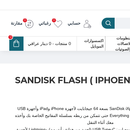
0
0
حسابي
رغباتي
مقارنة
0
نظومات
اكسسوارات
0 منتجات - 0 دينار عراقي
لاتصالات
الموبايل
الصوتيات
SANDISK FLASH ( IPHOEN
محرك أقراص فلاش SanDisk iXpand Luxe بسعة 64 جيجابايت لأجهزة iPhone وiPad وأجهزة USB
Type-C و(1) حبل Everything But Stromboli حتى تتمكن من ربطه بسلسلة المفاتيح الخاصة بك وأخذه
معك أثناء التنقل
يأتي هذا الفلاش ميموري مزودًا بموصلين: USB Type-C (لعديد من هواتف أندرويد) وLightning لأجهزة