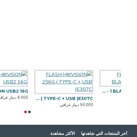
H HIKVISON USB2 16G
FLASH 4- IN - 1 BLACK WOLF - 64G
8,000 دينار عراقي
FLASH HIKVISION 256G ( TYPE-C + USB )E307C
50,000 دينار عراقي
أخر المنتجات التي شاهدتها
الأكثر مشاهدة