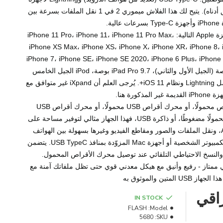
iPad/iPhone (انظر قائمة التوافق أدناه). يتيح لك هذا الفلاش ميموري 2 في 1 نقل الملفات بسرعة بين
 عالية.
موصل Lightning متوافق مع أجهزة Apple التالية: iPhone 11 Pro، iPhone 11، iPhone 11 Pro Max،
iPhone XS Max، iPhone XS، iPhone X، iPhone XR، iPhone 8، i
iPhone 7، iPhone SE، iPhone SE 2020، iPhone 6 Plus، iPhone 6
5، iPad Air، iPad Pro 12.9 بوصة (الجيل الأول والثاني)، iPad Pro 9.7 بوصة، iPod الجيل الخامس
والإصدارات الأحدث المزودة بموصل Lightning ونظام iOS 11+. يُرجى العلم أن iXpand غير متوافق مع
القديمة غير المذكورة هنا.
سواءً كنتَ تُسمّيه محرك أقراص محمولًا، أو محرك أقراص USB محمولًا، أو محرك أقراص USB
محمولًا، أو محرك أقراص USB محمولًا مضغوطًا، أو ذاكرة USB، فهذا الجهاز مثالي لتوفير مساحة على
جهاز Android أو Apple iPhone، ونقل الملفات والصور ومقاطع الفيديو وغيرها بسهولة بين الهواتف
الذكية والأجهزة اللوحية وأجهزة الكمبيوتر الشخصية أو أجهزة Mac المزوّدة بمنافذ USB TypeC. يتضمن
ر والنسخ الاحتياطي التلقائي عند توصيل محرك الأقراص المحمول.
اص فلاش USB معدني ممتاز - رفيع وأنيق مع هيكل معدني قوي حتى تظل ملفاتك آمنة مع
هذا الجهاز USB المتين والموثوق به
IN STOCK
FLASH
Model:
5680
SKU: