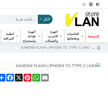
الكل
اجهزة
اجهزة
الحاسبات
انظمة
الرئيسية
الانترنت
طباعة
وملحقاتها
المراقبة
والشبكات
واستنساخ
SANDISK FLASH ( IPHOEN TO TYPE-C ) 64G
are
acebook
Pinterest
X
WhatsApp
Email