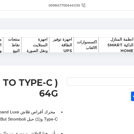
009647700444330
انظمة المنازل
اجهزة توفير
اجهزة
منتجات
م
اكسسوارات
الذكية SMART
الطاقة
الستلايت
نقاط
ا
الالعاب
HOME
UPS
ونقل الصورة
البيع
و
 TO TYPE-C )
64G
Sh
F