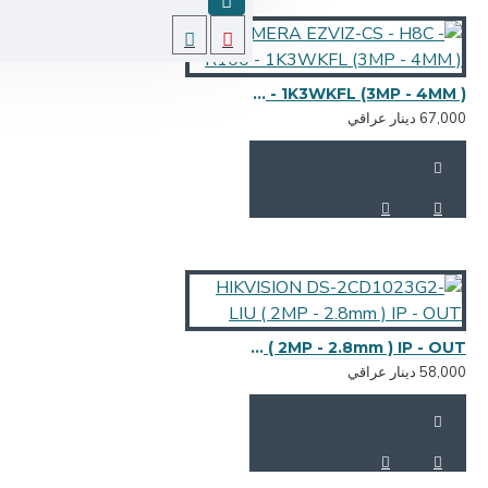
CAMERA EZVIZ-CS - H8C -R100 - 1K3WKFL (3MP - 4MM )
HIKVISION DS-2CD1023G2-LIU ( 2MP - 2.8mm ) IP - OUT