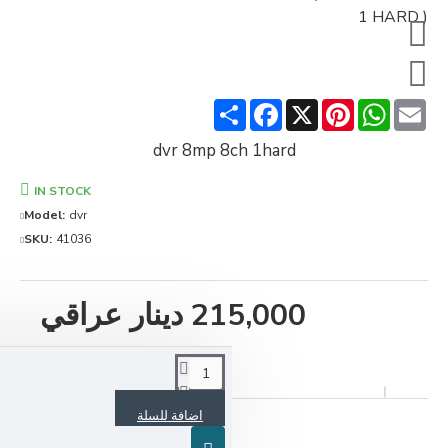
Share
Facebook
Pinteres
X
Wha
dvr 8mp 8ch 1hard
IN STOCK
Model:
dvr
SKU:
41036
215,000 دينار عراقي
اضافة للسلة