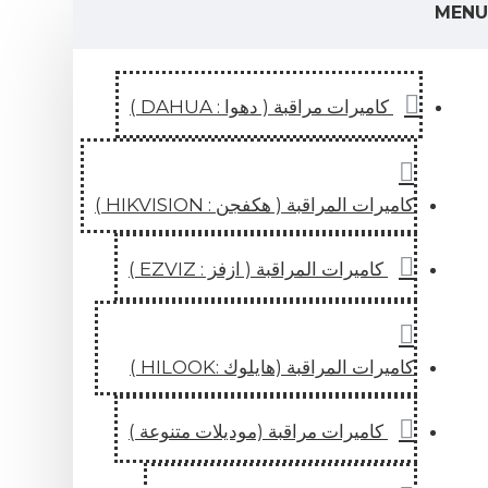
ميرات مراقبة ( دهوا : DAHUA )
ت المراقبة ( هكفجن : HIKVISION )
اميرات المراقبة ( ازفز : EZVIZ )
ت المراقبة (هايلوك :HILOOK )
اميرات مراقبة (موديلات متنوعة )