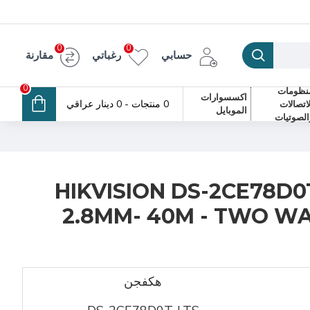
0
0
حسابي
رغباتي
مقارنة
0
نظومات
اكسسوارات
0 منتجات - 0 دينار عراقي
لاتصالات
الموبايل
الصوتيات
HIKVISION DS-2CE78D0T
2.8MM- 40M - TWO WAY
هكفجن