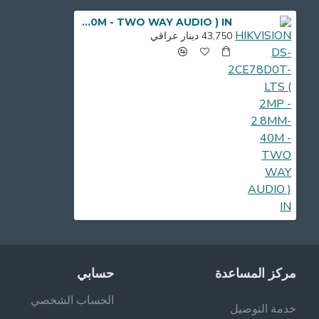
HIKVISION DS-2CE78D0T-LTS ( 2MP - 2.8MM- 40M - TWO WAY AUDIO ) IN
43,750 دينار عراقي
مركز المساعدة
حسابي
الحساب الشخصي
خدمة التوصيل