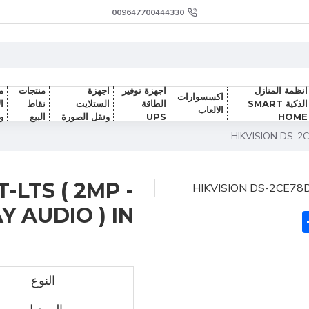
009647700444330
انظمة المنازل
اجهزة توفير
اجهزة
منتجات
م
اكسسوارات
الذكية SMART
الطاقة
الستلايت
نقاط
ا
الالعاب
HOME
UPS
ونقل الصورة
البيع
و
HIKVISION DS-2C
-LTS ( 2MP -
 AUDIO ) IN
Sh
F
النوع