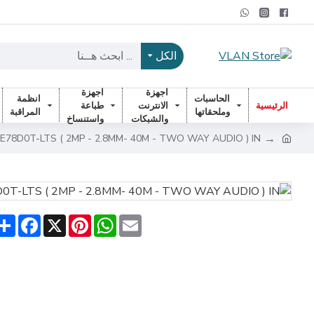
الكل
اجهزة
اجهزة
الحاسبات
انظمة
الرئيسية
الانترنت
طباعة
وملحقاتها
المراقبة
والشبكات
واستنساخ
E78D0T-LTS ( 2MP - 2.8MM- 40M - TWO WAY AUDIO ) IN
are
acebook
Pinterest
X
WhatsApp
Email