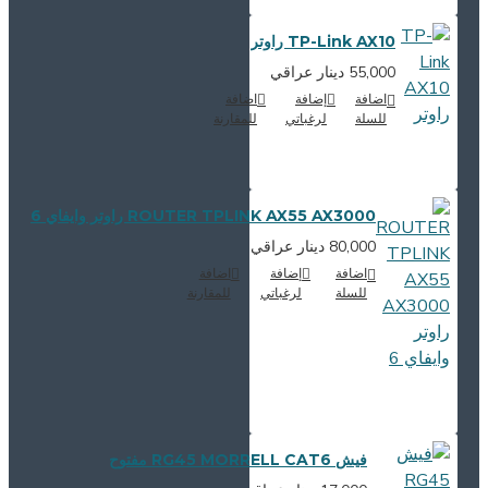
TP-Link AX10 راوتر
55,000 دينار عراقي
اضافة
إضافة
اضافة
للسلة
لرغباتي
للمقارنة
ROUTER TPLINK AX55 AX3000 راوتر وايفاي 6
80,000 دينار عراقي
اضافة
إضافة
اضافة
للسلة
لرغباتي
للمقارنة
فيش RG45 MORRELL CAT6 مفتوح