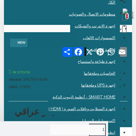
الكل
 دينار عراقي
منظومات الاتصال والصوتيات
اجهزة الانترنت والشبكات
سلة الشراء فارغة !
اكسسوارات الالعاب
NEW
Share
Facebook
Pinterest
X
WhatsApp
Emai
انظمة المراقبة
اجهزة طباعة واستنساخ
IN STOCK
الحاسبات وملحقاتها
Model:
SPLITER HDMI
اجهزة UPS وملحقاتها
SKU:
12004
SMART HOME - أنظمة البيوت الذكية
14,000 دينار عراقي
اجهزة الستلايت وناقلات الصورة ( HDMI )
اكسسوارات الموبايل
انظمة الكاشير ونقاط البيع