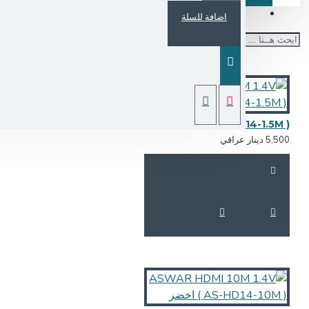
اضافة للسلة
ASWAR HDMI 1.5M 1.4V ( AS-HD14-1.5M ) اخضر
5,5 دينار عراقي