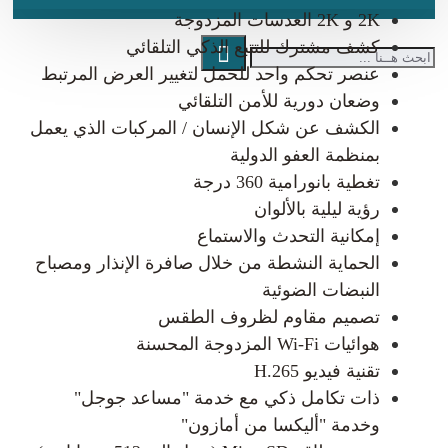
2K و 2K العدسات المزدوجة
كشف مشترك للتتبع الذكي التلقائي
عنصر تحكم واحد للحمل لتغيير العرض المرتبط
وضعان دورية للأمن التلقائي
الكشف عن شكل الإنسان / المركبات الذي يعمل
بمنظمة العفو الدولية
تغطية بانورامية 360 درجة
رؤية ليلية بالألوان
إمكانية التحدث والاستماع
الحماية النشطة من خلال صافرة الإنذار ومصباح
النبضات الضوئية
تصميم مقاوم لظروف الطقس
هوائيات Wi-Fi المزدوجة المحسنة
تقنية فيديو H.265
ذات تكامل ذكي مع خدمة "مساعد جوجل"
وخدمة "أليكسا من أمازون"