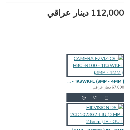
112,000 دينار عراقي
CAMERA EZVIZ-CS - H8C -R100 - 1K3WKFL (3MP - 4MM )
67,000 دينار عراقي