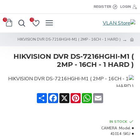
REGISTER
LOGIN
0
0
HIKVISION DVR DS-7216HGHI-M1 ( 2MP - 16CH - 1 HARD )
HIKVISION DVR DS-7216HGHI-M1 (
2MP - 16CH - 1 HARD )
Share
Facebook
Pinterest
X
WhatsApp
Email
IN STOCK
CAMERA
Model:
41014
SKU: