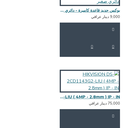
بوكس حديد قاعدة كاميرة - دائري صغير
HIKVISION DS-2CD1143G2-LIU ( 4MP - 2.8mm ) IP - IN