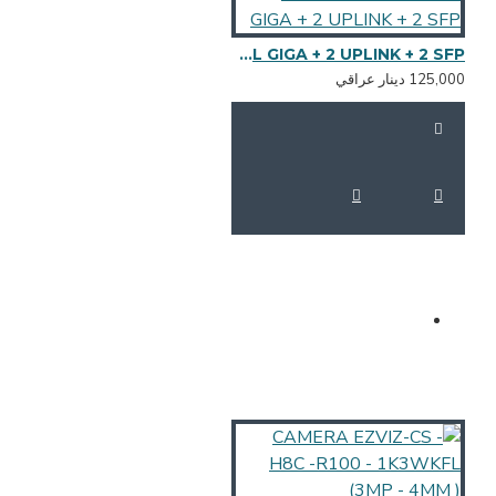
HUB POE OUT DOOR - 8 PORT CARBON - ALL GIGA + 2 UPLINK + 2 SFP