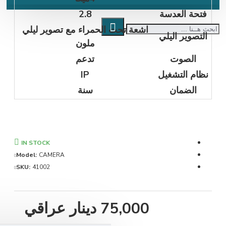
دسة
2.8
اشعة تحت الحمراء مع تصوير ليلي
ليلي
ملون
ت
تدعم
شغيل
IP
ن
سنة
IN STOCK
Model:
CAMERA
SKU:
41002
75,000 دينار عراقي