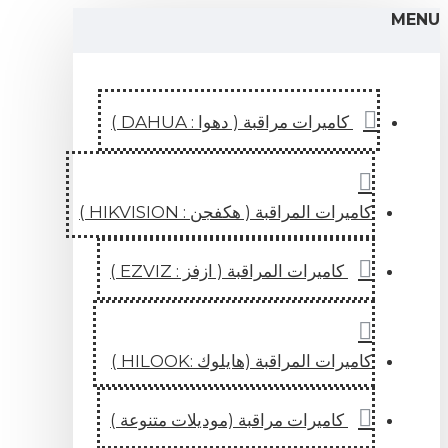
اميرات مراقبة ( دهوا : DAHUA )
ات المراقبة ( هكفجن : HIKVISION )
كاميرات المراقبة ( ازفز : EZVIZ )
ات المراقبة (هايلوك :HILOOK )
كاميرات مراقبة (موديلات متنوعة )