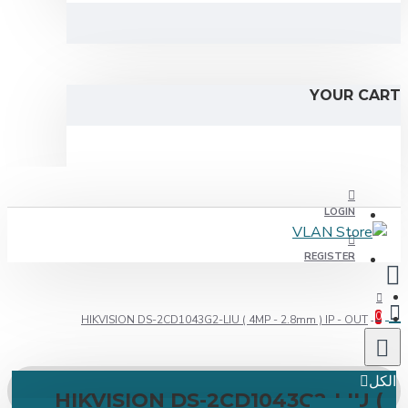
RE
HIKVISION DS-2CD1043G2-LIU ( 4MP - 2.8mm 
HIKVISION DS-2CD1043G2