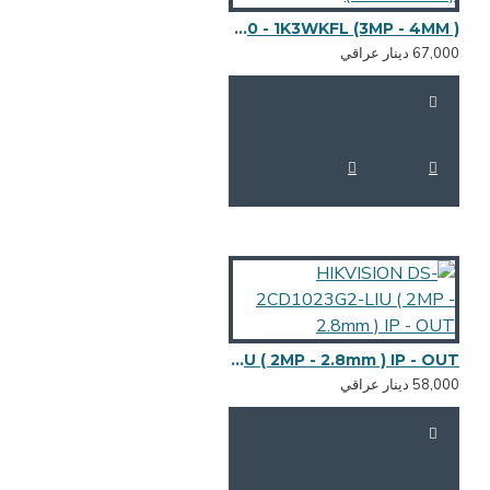
CAMERA EZVIZ-CS - H8C -R100 - 1K3WKFL (3MP - 4MM )
HIKVISION DS-2CD1023G2-LIU ( 2MP - 2.8mm ) IP - OUT