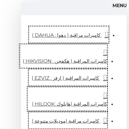
كاميرات مراقبة ( دهوا : DAHUA )
رات المراقبة ( هكفجن : HIKVISION )
كاميرات المراقبة ( ازفز : EZVIZ )
رات المراقبة (هايلوك :HILOOK )
كاميرات مراقبة (موديلات متنوعة )