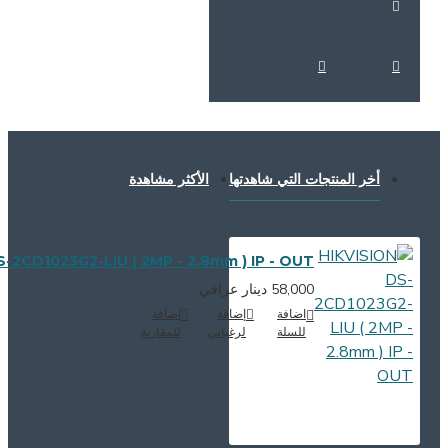
لمنتجات التي شاهدتها
الأكثر مشاهدة
HIKVISION DS-2CD1023G2-LIU ( 2MP - 2.8mm ) IP - OUT
58,000 دينار عراقي
اضافة
إضافة
اضافة
للسلة
لرغباتي
للمقارنة