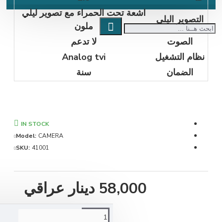
اشعة تحت الحمراء مع تصوير ليلي
اليلي
ملون
ت
لا تدعم
شغيل
Analog tvi
ن
سنة
IN STOCK
Model:
CAMERA
SKU:
41001
58,000 دينار عراقي