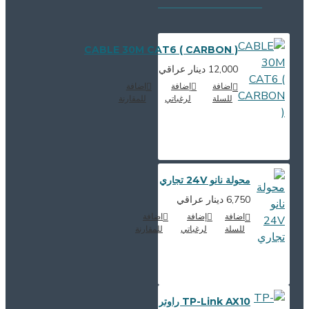
CABLE 30M CAT6 ( CARBON )
12,000 دينار عراقي
اضافة
إضافة
اضافة
للسلة
لرغباتي
للمقارنة
محولة نانو 24V تجاري
6,750 دينار عراقي
اضافة
إضافة
اضافة
للسلة
لرغباتي
للمقارنة
TP-Link AX10 راوتر