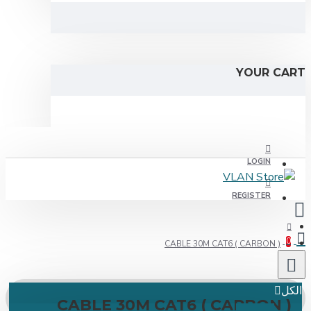
YOUR C
LOGIN
REGISTER
CABLE 30M CAT6 ( CARBON )
ل
CABLE 30M CAT6 ( CARBON 