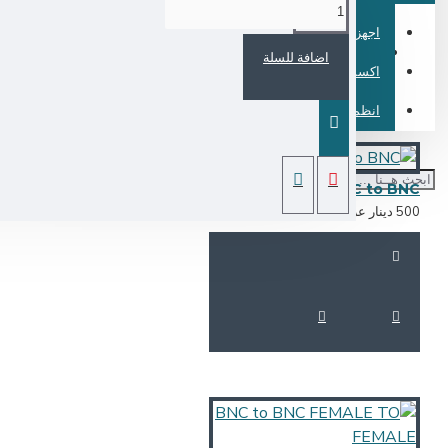
اجهزة الستلايت وناقلات الصورة ( HDMI )
اضافة للسلة
اكسسوارات الموبايل
انظمة الكاشير ونقاط البيع
BNC to BN
 دينار عراقي