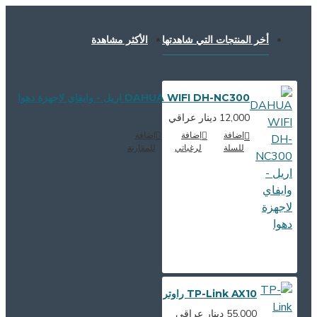
أخر المنتجات التي شاهدتها
الأكثر مشاهدة
DAHUA WIFI DH-NC300 اريل - وايفاي لاجهزة دهوا
12,000 دينار عراقي
اضافة
إضافة
اضافة
للسلة
لرغباتي
للمقارنة
TP-Link AX10 راوتر
55,000 دينار عراقي