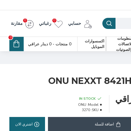
0
0
حسابي
رغباتي
مقارنة
0
نظومات
اكسسوارات
0 منتجات - 0 دينار عراقي
لاتصالات
الموبايل
الصوتيات
ONU NEXXT 8421H
IN STOCK
ONU
Model:
3270
SKU:
اضافة للسلة
اشتري الان