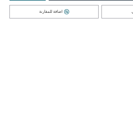
اضافة للمقارنة
RANGE Eetender Tp Link RE200 - AC750 موسع إشارة الانترنت
37,000 دينار عراقي
HUB SWICH TP LINK 8 PORT GIGA LS1008G 10/100/1000 موزع منافذ انترنت
32,000 دينار عراقي