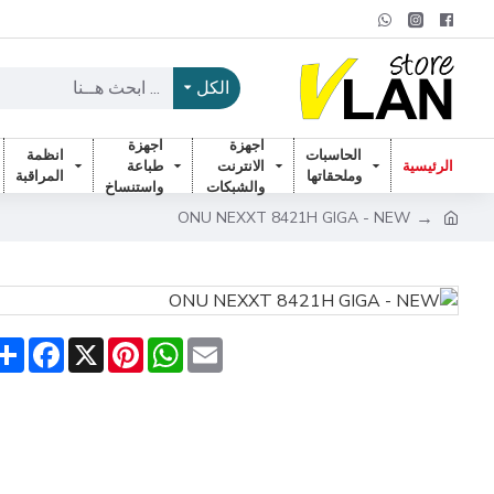
الكل
اجهزة
اجهزة
الحاسبات
انظمة
الرئيسية
الانترنت
طباعة
وملحقاتها
المراقبة
والشبكات
واستنساخ
ONU NEXXT 8421H GIGA - NEW
are
acebook
Pinterest
X
WhatsApp
Email