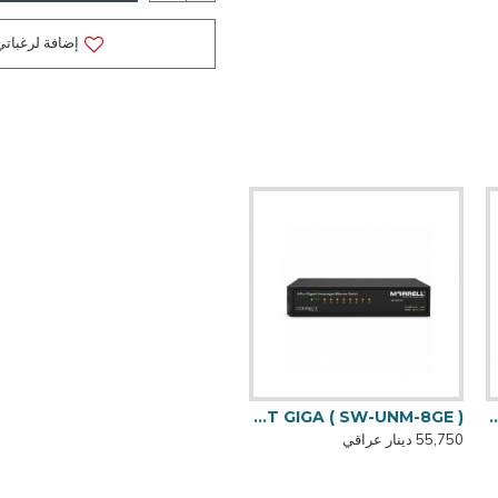
إضافة لرغباتي
HUB SWICH TP LINK 16 PORT موزع منافذ ايثرنت
34,500 دينار عراقي
HUAWEI - EG8M8 - راوتر ضوئي وايفاي 6
HUB MORREL 8 PORT GIGA ( SW-UNM-8GE )
55,750 دينار عراقي