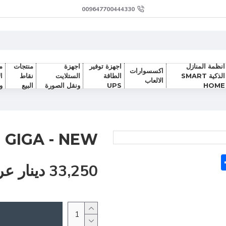
009647700444330
انظمة المنازل
اجهزة توفير
اجهزة
منتجات
م
اكسسوارات
الذكية SMART
الطاقة
الستلايت
نقاط
ا
الالعاب
HOME
UPS
ونقل الصورة
البيع
و
 GIGA - NEW
Sh
F
33,250 دينار عراقي