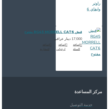
فيش RG45 MORRELL CAT6 مفتوح
17,000 دينار عراقي
اضافة
إضافة
اضافة
للسلة
لرغباتي
للمقارنة
ركز المساعدة
خدمة التوصيل