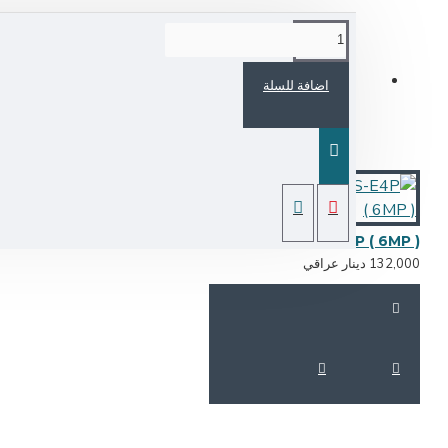
اضافة للسلة
CAMERA EZVIZ -CS-E4P ( 6MP )
132,0 دينار عراقي