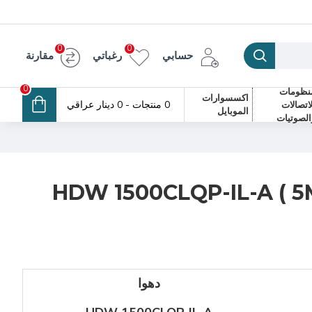
0
0
حسابي
رغباتي
مقارنة
0
نظومات
اكسسوارات
0 منتجات - 0 دينار عراقي
لاتصالات
الموبايل
الصوتيات
HDW 1500CLQP-IL-A ( 5
دهوا