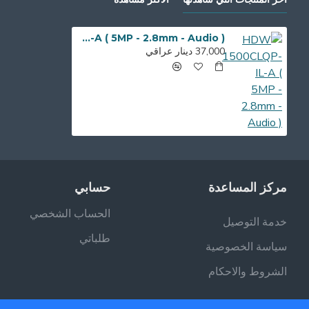
HDW 1500CLQP-IL-A ( 5MP - 2.8mm - Audio )
37,000 دينار عراقي
مركز المساعدة
حسابي
الحساب الشخصي
خدمة التوصيل
طلباتي
سياسة الخصوصية
الشروط والاحكام