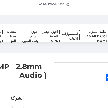
009647700444330
انظمة المنازل
اجهزة توفير
اجهزة
منتجات
م
اكسسوارات
الذكية SMART
الطاقة
الستلايت
نقاط
ا
الالعاب
HOME
UPS
ونقل الصورة
البيع
و
MP - 2.8mm -
Audio )
Sh
F
الشركة