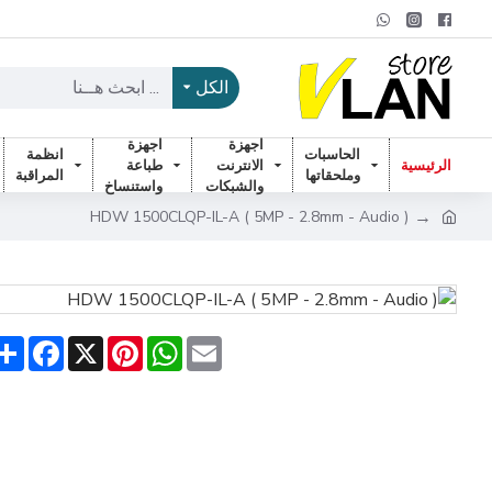
الكل
اجهزة
اجهزة
الحاسبات
انظمة
الرئيسية
الانترنت
طباعة
وملحقاتها
المراقبة
والشبكات
واستنساخ
HDW 1500CLQP-IL-A ( 5MP - 2.8mm - Audio )
are
acebook
Pinterest
X
WhatsApp
Email