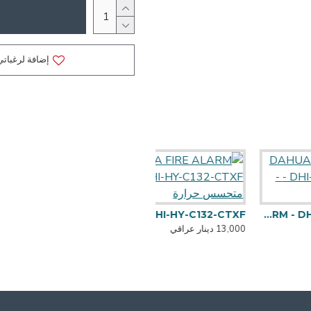
إضافة لرغباتي
DAHUA FI - كاشف دخان
DAHUA FIRE ALARM - DHI-HY-C132-CTXF - متحسس حرارة
13,000 دينار عراقي