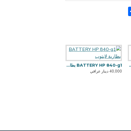
Sh
F
BATTE بطارية لابتوب
BATTERY HP 840-g1 بطارية لابتوب
40,000 دينار عراقي