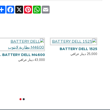
are
acebook
Pinterest
X
WhatsApp
Email
BATTERY DELL 1525
25,000 دينار عراقي
BATTERY ASUS - K53 بطارية لابتوب
RY DELL M4600
43,000 دينار عراقي