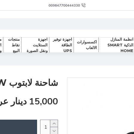
009647700444330
انظمة المنازل
اجهزة توفير
اجهزة
منتجات
م
اكسسوارات
الذكية SMART
الطاقة
الستلايت
نقاط
ا
الالعاب
HOME
UPS
ونقل الصورة
البيع
و
شاحنة لابتوب LENOVO 20V - 3.25A - 65W
15,000 دينار عراقي