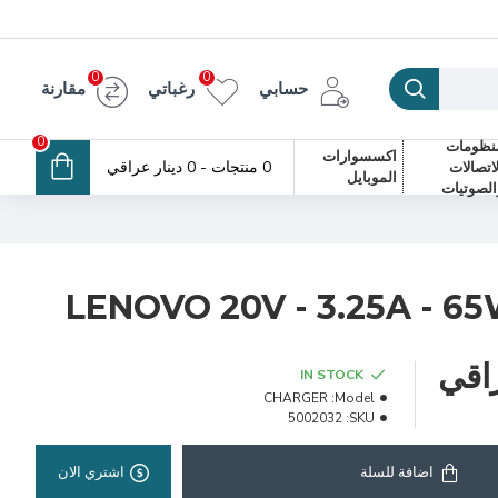
0
0
حسابي
رغباتي
مقارنة
0
نظومات
اكسسوارات
0 منتجات - 0 دينار عراقي
لاتصالات
الموبايل
الصوتيات
IN STOCK
CHARGER
Model:
5002032
SKU:
اضافة للسلة
اشتري الان