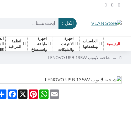
الكل
اجهزة
اجهزة
انظ
الحاسبات
انظمة
الرئيسية
الانترنت
طباعة
وملحقاتها
المراقبة
والشبكات
واستنساخ
ME
شاحنة لابتوب LENOVO USB 135W
are
acebook
Pinterest
X
WhatsApp
Email