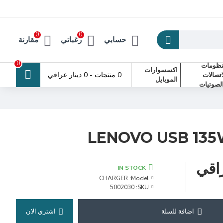
0
0
حسابي
رغباتي
مقارنة
0
ظومات
اكسسوارات
0 منتجات - 0 دينار عراقي
اتصالات
الموبايل
لصوتيات
IN STOCK
CHARGER
Model:
5002030
SKU:
اضافة للسلة
اشتري الان