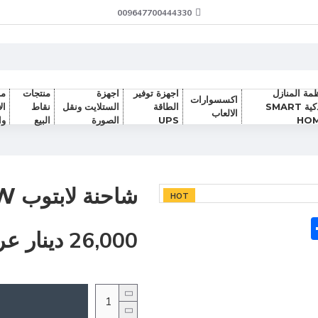
009647700444330
مة المنازل
اجهزة توفير
اجهزة
منتجات
من
اكسسوارات
الذكية SMART
الطاقة
الستلايت ونقل
نقاط
ال
الالعاب
HO
UPS
الصورة
البيع
وا
شاحنة لابتوب LENOVO USB 135W
HOT
Sh
F
26,000 دينار عراقي