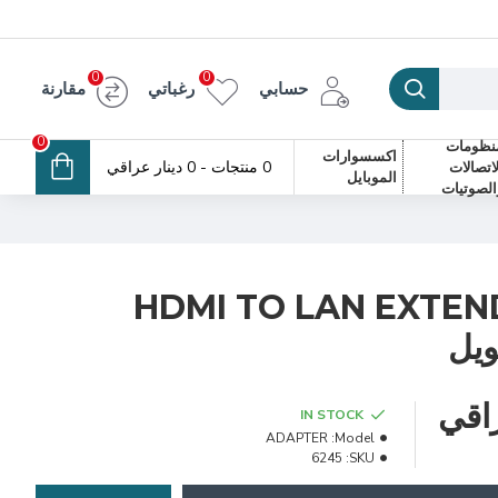
0
0
حسابي
رغباتي
مقارنة
0
نظومات
اكسسوارات
0 منتجات - 0 دينار عراقي
لاتصالات
الموبايل
الصوتيات
HDMI TO LAN EXTE
IN STOCK
ADAPTER
Model:
6245
SKU: