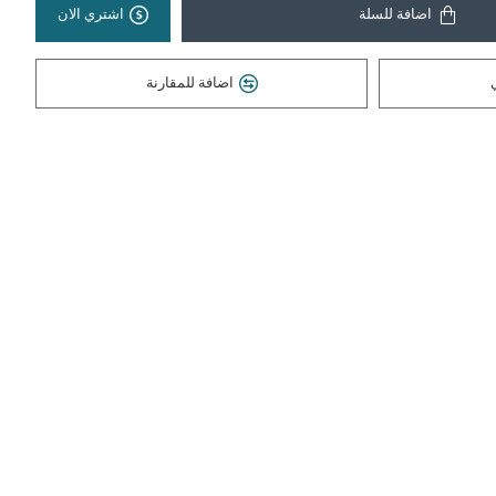
اضافة للسلة
اشتري الان
اضافة للمقارنة
ASWAR HDMI 1M 2.1V - 4K 120HZ - 8K 60HZ ( AS-HD21-1M)
8,000 دينار عراقي
ASWAR HDMI 1M 2.0V ( AS-HD20-1M ) 60HZ ازرق
6,000 دينار عراقي