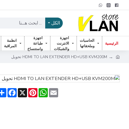
الكل
اجهزة
اجهزة
الحاسبات
انظمة
الرئيسية
الانترنت
طباعة
وملحقاتها
المراقبة
والشبكات
واستنساخ
HDMI TO LAN EXTENDER HD+USB KVM200M تحويل
are
acebook
Pinterest
X
WhatsApp
Email