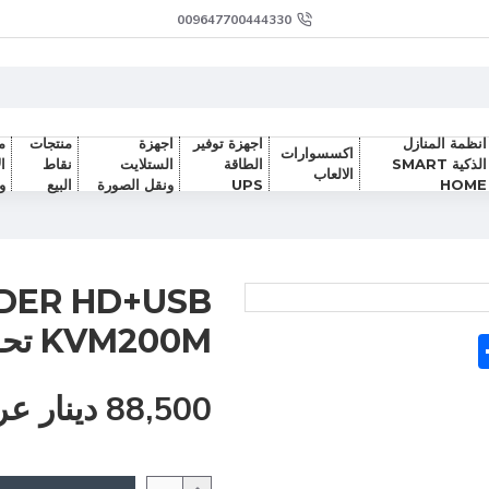
009647700444330
انظمة المنازل
اجهزة توفير
اجهزة
منتجات
م
اكسسوارات
الذكية SMART
الطاقة
الستلايت
نقاط
ا
الالعاب
HOME
UPS
ونقل الصورة
البيع
و
NDER HD+USB
KVM200M تحويل
Sh
F
88,500 دينار عراقي