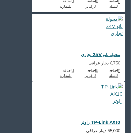
اضافة
إضافة
اضافة
للسلة
لرغباتي
للمقارنة
محولة نانو 24V تجاري
6,750 دينار عراقي
اضافة
إضافة
اضافة
للسلة
لرغباتي
للمقارنة
TP-Link AX10 راوتر
55,000 دينار عراقي