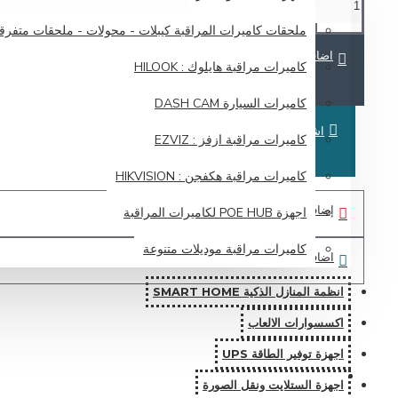
ملحقات كاميرات المراقبة كيبلات - محولات - ملحقات متفرق
اضافة للسلة
كاميرات مراقبة هايلوك : HILOOK
كاميرات السيارة DASH CAM
اشتري الان
كاميرات مراقبة ازفز : EZVIZ
كاميرات مراقبة هكفجن : HIKVISION
إضافة لرغباتي
اجهزة POE HUB لكاميرات المراقبة
كاميرات مراقبة موديلات متنوعة
اضافة للمقارنة
انظمة المنازل الذكية SMART HOME
اكسسوارات الالعاب
اجهزة توفير الطاقة UPS
اجهزة الستلايت ونقل الصورة